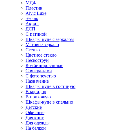
МДФ
Пластик
Alvic Luxe
Эмаль
Акрил
ДСП
С патиной
Шкафы-купе с зеркалом
Матовое зеркало
Стекло
Цветное стекло
Пескоструй
Комбинированные
С витражами
С фотопечатью
Назначение
Шкафы-купе в гостиную
В коридор
В прихожую
Шкафы-купе в спальню
Детские
Офисные
Для книг
Для одежды
На балкон