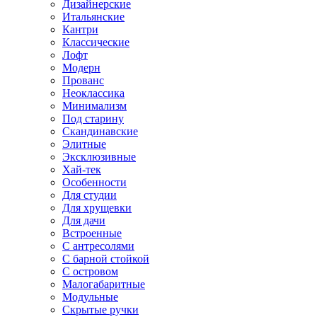
Дизайнерские
Итальянские
Кантри
Классические
Лофт
Модерн
Прованс
Неоклассика
Минимализм
Под старину
Скандинавские
Элитные
Эксклюзивные
Хай-тек
Особенности
Для студии
Для хрущевки
Для дачи
Встроенные
С антресолями
С барной стойкой
С островом
Малогабаритные
Модульные
Скрытые ручки