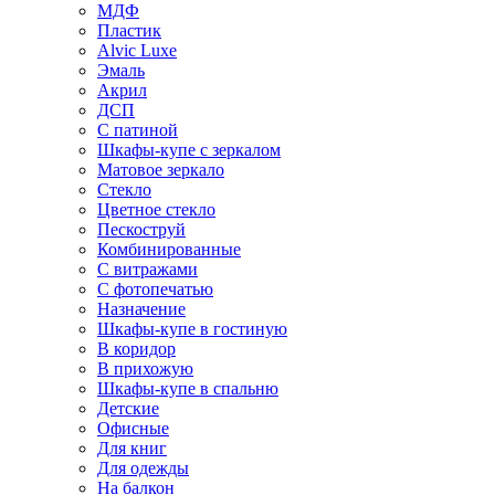
МДФ
Пластик
Alvic Luxe
Эмаль
Акрил
ДСП
С патиной
Шкафы-купе с зеркалом
Матовое зеркало
Стекло
Цветное стекло
Пескоструй
Комбинированные
С витражами
С фотопечатью
Назначение
Шкафы-купе в гостиную
В коридор
В прихожую
Шкафы-купе в спальню
Детские
Офисные
Для книг
Для одежды
На балкон