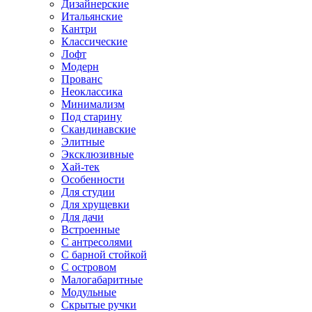
Дизайнерские
Итальянские
Кантри
Классические
Лофт
Модерн
Прованс
Неоклассика
Минимализм
Под старину
Скандинавские
Элитные
Эксклюзивные
Хай-тек
Особенности
Для студии
Для хрущевки
Для дачи
Встроенные
С антресолями
С барной стойкой
С островом
Малогабаритные
Модульные
Скрытые ручки