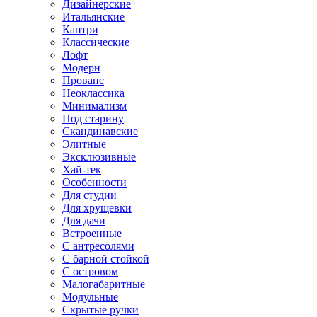
Дизайнерские
Итальянские
Кантри
Классические
Лофт
Модерн
Прованс
Неоклассика
Минимализм
Под старину
Скандинавские
Элитные
Эксклюзивные
Хай-тек
Особенности
Для студии
Для хрущевки
Для дачи
Встроенные
С антресолями
С барной стойкой
С островом
Малогабаритные
Модульные
Скрытые ручки