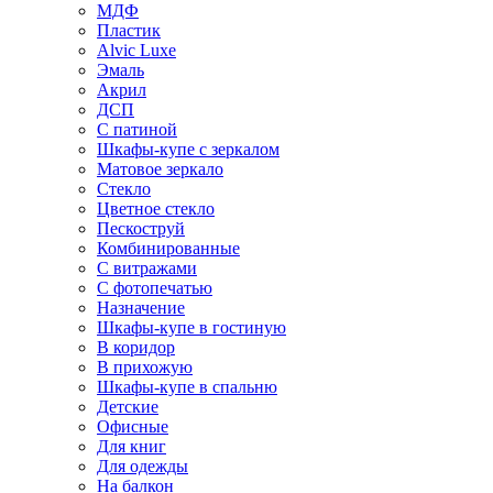
МДФ
Пластик
Alvic Luxe
Эмаль
Акрил
ДСП
С патиной
Шкафы-купе с зеркалом
Матовое зеркало
Стекло
Цветное стекло
Пескоструй
Комбинированные
С витражами
С фотопечатью
Назначение
Шкафы-купе в гостиную
В коридор
В прихожую
Шкафы-купе в спальню
Детские
Офисные
Для книг
Для одежды
На балкон