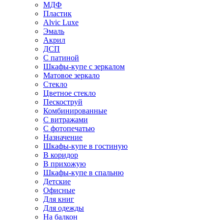
МДФ
Пластик
Alvic Luxe
Эмаль
Акрил
ДСП
С патиной
Шкафы-купе с зеркалом
Матовое зеркало
Стекло
Цветное стекло
Пескоструй
Комбинированные
С витражами
С фотопечатью
Назначение
Шкафы-купе в гостиную
В коридор
В прихожую
Шкафы-купе в спальню
Детские
Офисные
Для книг
Для одежды
На балкон