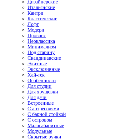
Дизайнерские
Итальянские
Кантри
Классические
Лофт
Модерн
Прованс
Неоклассика
Минимализм
Под старину
Скандинавские
Элитные
Эксклюзивные
Хай-тек
Особенности
Для студии
Для хрущевки
Для дачи
Встроенные
С антресолями
С барной стойкой
С островом
Малогабаритные
Модульные
Скрытые ручки