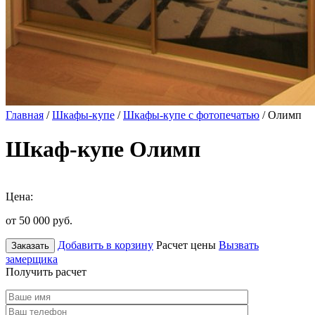
Главная
/
Шкафы-купе
/
Шкафы-купе с фотопечатью
/ Олимп
Шкаф-купе Олимп
Цена:
от 50 000
руб.
Добавить в корзину
Расчет цены
Вызвать
Заказать
замерщика
Получить расчет