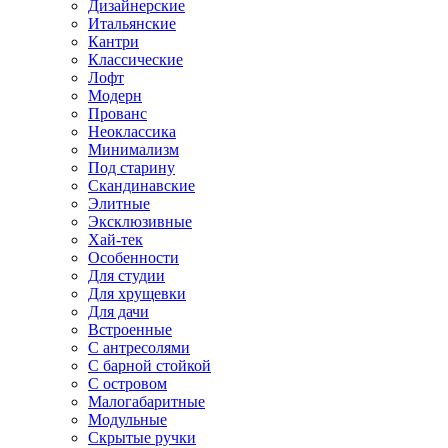
Дизайнерские
Итальянские
Кантри
Классические
Лофт
Модерн
Прованс
Неоклассика
Минимализм
Под старину
Скандинавские
Элитные
Эксклюзивные
Хай-тек
Особенности
Для студии
Для хрущевки
Для дачи
Встроенные
С антресолями
С барной стойкой
С островом
Малогабаритные
Модульные
Скрытые ручки