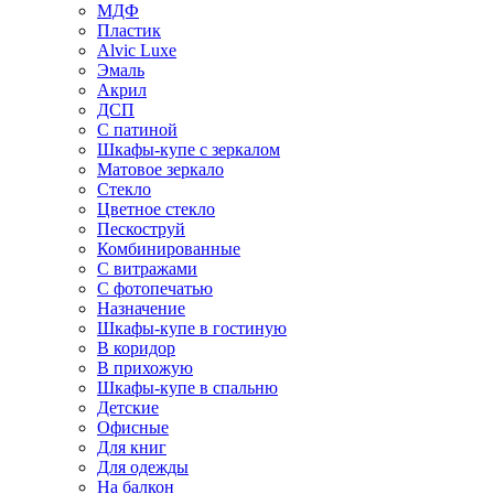
МДФ
Пластик
Alvic Luxe
Эмаль
Акрил
ДСП
С патиной
Шкафы-купе с зеркалом
Матовое зеркало
Стекло
Цветное стекло
Пескоструй
Комбинированные
С витражами
С фотопечатью
Назначение
Шкафы-купе в гостиную
В коридор
В прихожую
Шкафы-купе в спальню
Детские
Офисные
Для книг
Для одежды
На балкон