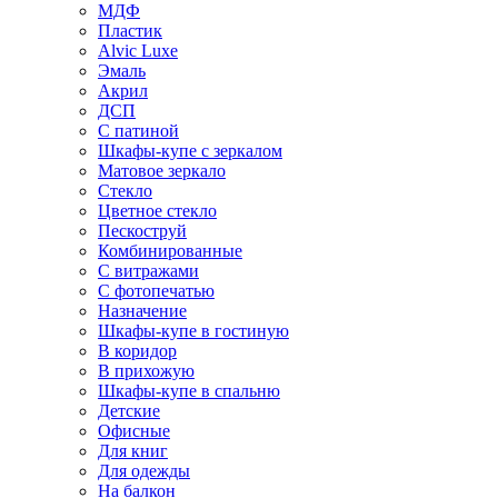
МДФ
Пластик
Alvic Luxe
Эмаль
Акрил
ДСП
С патиной
Шкафы-купе с зеркалом
Матовое зеркало
Стекло
Цветное стекло
Пескоструй
Комбинированные
С витражами
С фотопечатью
Назначение
Шкафы-купе в гостиную
В коридор
В прихожую
Шкафы-купе в спальню
Детские
Офисные
Для книг
Для одежды
На балкон