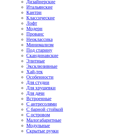
Дизайнерские
Итальянские
Кантри
Классические
Лофт
Модерн
Прованс
Неоклассика
Минимализм
Под старину
Скандинавские
Элитные
Эксклюзивные
Хай-тек
Особенности
Для студии
Для хрущевки
Для дачи
Встроенные
С антресолями
С барной стойкой
С островом
Малогабаритные
Модульные
Скрытые ручки