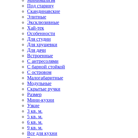
Минимализм
Под старину
Скандинавские
Элитные
Эксклюзивные
Хай-тек
Особенности
Для студии
Для хрущевки
Для дачи
Встроенные
С антресолями
С барной стойкой
С островом
Малогабаритные
Модульные
Скрытые ручки
Размер
Мини-кухни
Узкие
3 кв. м.
5 кв. м.
6 кв. м.
9 кв. м.
Все для кухни