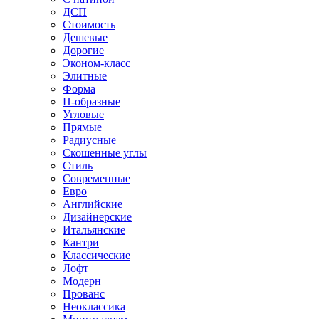
ДСП
Стоимость
Дешевые
Дорогие
Эконом-класс
Элитные
Форма
П-образные
Угловые
Прямые
Радиусные
Скошенные углы
Стиль
Современные
Евро
Английские
Дизайнерские
Итальянские
Кантри
Классические
Лофт
Модерн
Прованс
Неоклассика