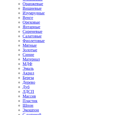
Оранжевые
Вишневые
Изумрудные
Венге
Ореховые
Янтарные
Сиреневые
Салатовые
Фиолетовые
Мятные
Золотые
Синие
Материал
МДФ
Эмаль
Акрил
Береза
Дерево
Дуб
ЛДСП
Массив
Пластик
Шпон
Экошпон
С патиной