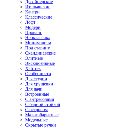
Дизайнерские
Итальянские
Кантри
Классические
Лофт
Модерн
Прованс
Неоклассика
Минимализм
Под старину
Скандинавские
Элитные
Эксклюзивные
Хай-тек
Особенности
Для студии
Для хрущевки
Для дачи
Встроенные
С антресолями
С барной стойкой
С островом
Малогабаритные
Модульные
Скрытые ручки