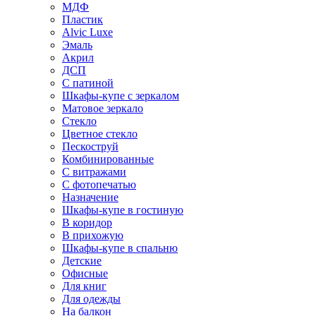
МДФ
Пластик
Alvic Luxe
Эмаль
Акрил
ДСП
С патиной
Шкафы-купе с зеркалом
Матовое зеркало
Стекло
Цветное стекло
Пескоструй
Комбинированные
С витражами
С фотопечатью
Назначение
Шкафы-купе в гостиную
В коридор
В прихожую
Шкафы-купе в спальню
Детские
Офисные
Для книг
Для одежды
На балкон