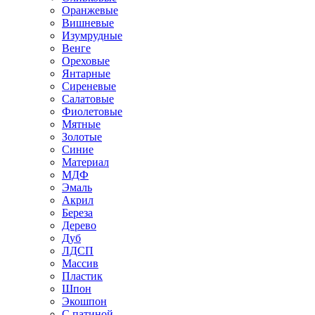
Оранжевые
Вишневые
Изумрудные
Венге
Ореховые
Янтарные
Сиреневые
Салатовые
Фиолетовые
Мятные
Золотые
Синие
Материал
МДФ
Эмаль
Акрил
Береза
Дерево
Дуб
ЛДСП
Массив
Пластик
Шпон
Экошпон
С патиной