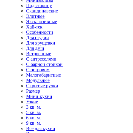
Минимализм
Под старину
Скандинавские
Элитные
Эксклюзивные
Хай-тек
Особенности
Для студии
Для хрущевки
Для дачи
Встроенные
С антресолями
С барной стойкой
С островом
Малогабаритные
Модульные
Скрытые ручки
Размер
Мини-кухни
Узкие
3 кв. м.
5 кв. м.
6 кв. м.
9 кв. м.
Все для кухни