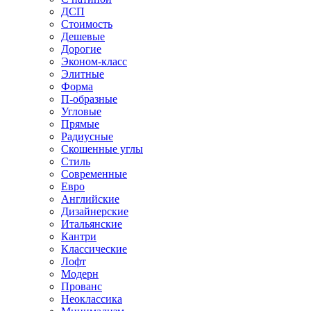
ДСП
Стоимость
Дешевые
Дорогие
Эконом-класс
Элитные
Форма
П-образные
Угловые
Прямые
Радиусные
Скошенные углы
Стиль
Современные
Евро
Английские
Дизайнерские
Итальянские
Кантри
Классические
Лофт
Модерн
Прованс
Неоклассика