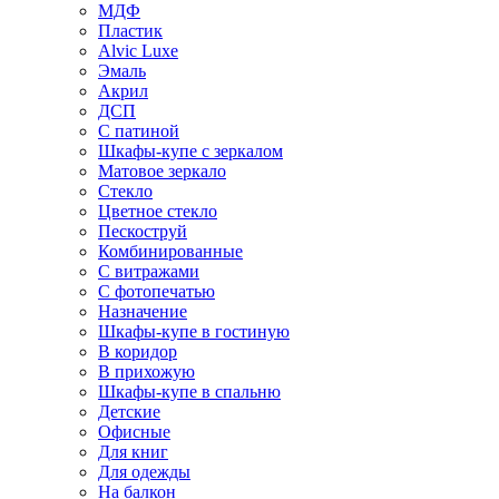
МДФ
Пластик
Alvic Luxe
Эмаль
Акрил
ДСП
С патиной
Шкафы-купе с зеркалом
Матовое зеркало
Стекло
Цветное стекло
Пескоструй
Комбинированные
С витражами
С фотопечатью
Назначение
Шкафы-купе в гостиную
В коридор
В прихожую
Шкафы-купе в спальню
Детские
Офисные
Для книг
Для одежды
На балкон