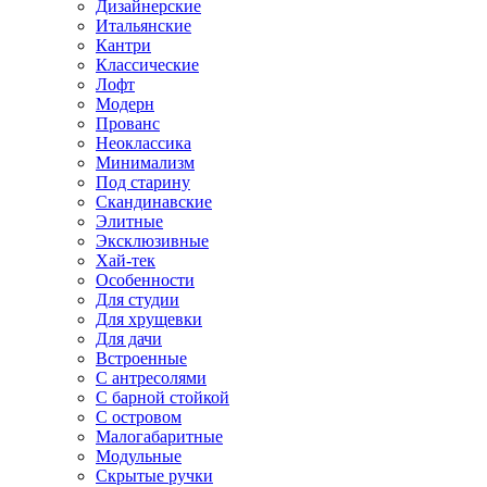
Дизайнерские
Итальянские
Кантри
Классические
Лофт
Модерн
Прованс
Неоклассика
Минимализм
Под старину
Скандинавские
Элитные
Эксклюзивные
Хай-тек
Особенности
Для студии
Для хрущевки
Для дачи
Встроенные
С антресолями
С барной стойкой
С островом
Малогабаритные
Модульные
Скрытые ручки