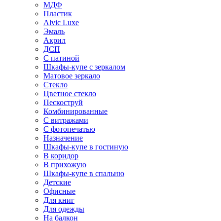
МДФ
Пластик
Alvic Luxe
Эмаль
Акрил
ДСП
С патиной
Шкафы-купе с зеркалом
Матовое зеркало
Стекло
Цветное стекло
Пескоструй
Комбинированные
С витражами
С фотопечатью
Назначение
Шкафы-купе в гостиную
В коридор
В прихожую
Шкафы-купе в спальню
Детские
Офисные
Для книг
Для одежды
На балкон