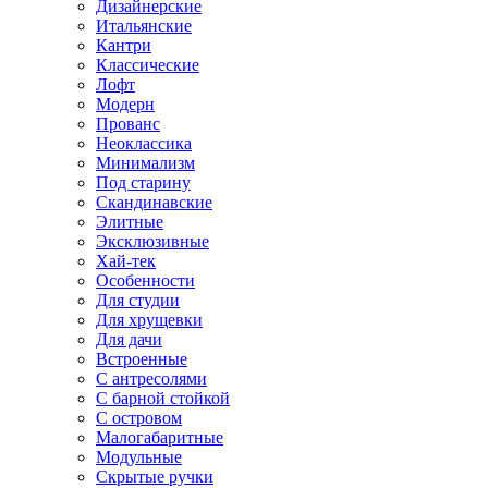
Дизайнерские
Итальянские
Кантри
Классические
Лофт
Модерн
Прованс
Неоклассика
Минимализм
Под старину
Скандинавские
Элитные
Эксклюзивные
Хай-тек
Особенности
Для студии
Для хрущевки
Для дачи
Встроенные
С антресолями
С барной стойкой
С островом
Малогабаритные
Модульные
Скрытые ручки