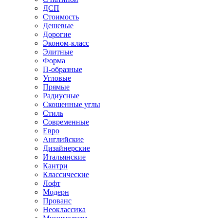
ДСП
Стоимость
Дешевые
Дорогие
Эконом-класс
Элитные
Форма
П-образные
Угловые
Прямые
Радиусные
Скошенные углы
Стиль
Современные
Евро
Английские
Дизайнерские
Итальянские
Кантри
Классические
Лофт
Модерн
Прованс
Неоклассика