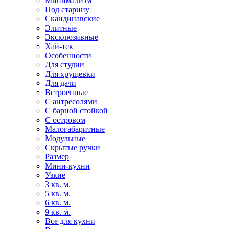
Минимализм
Под старину
Скандинавские
Элитные
Эксклюзивные
Хай-тек
Особенности
Для студии
Для хрущевки
Для дачи
Встроенные
С антресолями
С барной стойкой
С островом
Малогабаритные
Модульные
Скрытые ручки
Размер
Мини-кухни
Узкие
3 кв. м.
5 кв. м.
6 кв. м.
9 кв. м.
Все для кухни