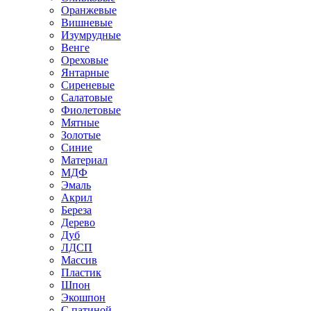
Оранжевые
Вишневые
Изумрудные
Венге
Ореховые
Янтарные
Сиреневые
Салатовые
Фиолетовые
Мятные
Золотые
Синие
Материал
МДФ
Эмаль
Акрил
Береза
Дерево
Дуб
ЛДСП
Массив
Пластик
Шпон
Экошпон
С патиной