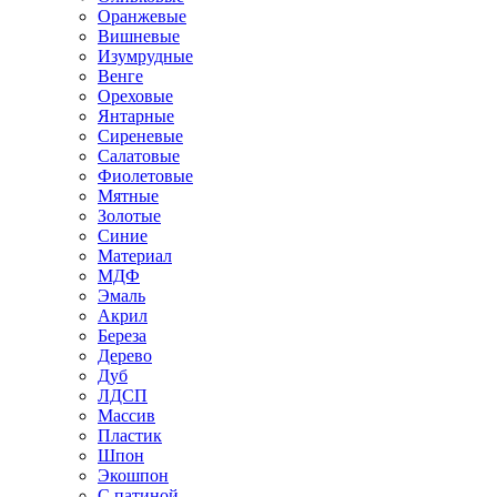
Оранжевые
Вишневые
Изумрудные
Венге
Ореховые
Янтарные
Сиреневые
Салатовые
Фиолетовые
Мятные
Золотые
Синие
Материал
МДФ
Эмаль
Акрил
Береза
Дерево
Дуб
ЛДСП
Массив
Пластик
Шпон
Экошпон
С патиной