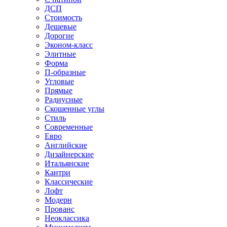
ДСП
Стоимость
Дешевые
Дорогие
Эконом-класс
Элитные
Форма
П-образные
Угловые
Прямые
Радиусные
Скошенные углы
Стиль
Современные
Евро
Английские
Дизайнерские
Итальянские
Кантри
Классические
Лофт
Модерн
Прованс
Неоклассика