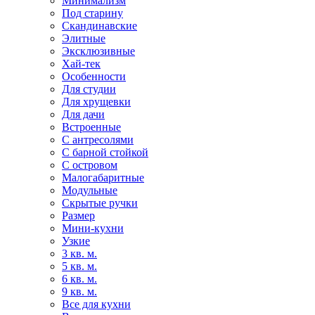
Минимализм
Под старину
Скандинавские
Элитные
Эксклюзивные
Хай-тек
Особенности
Для студии
Для хрущевки
Для дачи
Встроенные
С антресолями
С барной стойкой
С островом
Малогабаритные
Модульные
Скрытые ручки
Размер
Мини-кухни
Узкие
3 кв. м.
5 кв. м.
6 кв. м.
9 кв. м.
Все для кухни