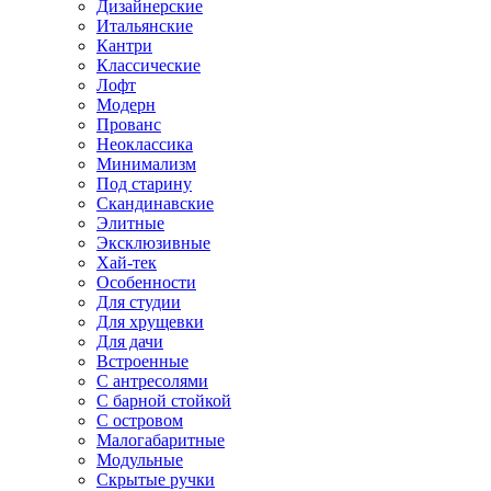
Дизайнерские
Итальянские
Кантри
Классические
Лофт
Модерн
Прованс
Неоклассика
Минимализм
Под старину
Скандинавские
Элитные
Эксклюзивные
Хай-тек
Особенности
Для студии
Для хрущевки
Для дачи
Встроенные
С антресолями
С барной стойкой
С островом
Малогабаритные
Модульные
Скрытые ручки