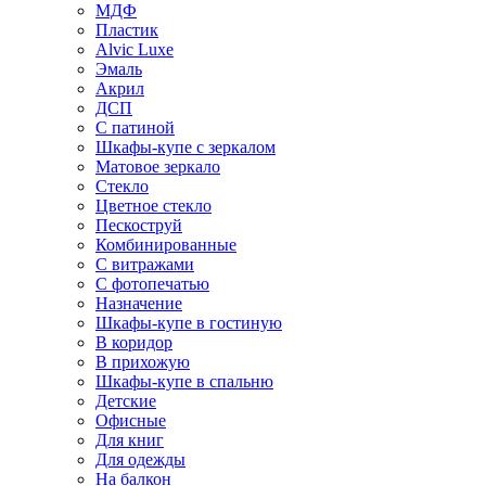
МДФ
Пластик
Alvic Luxe
Эмаль
Акрил
ДСП
С патиной
Шкафы-купе с зеркалом
Матовое зеркало
Стекло
Цветное стекло
Пескоструй
Комбинированные
С витражами
С фотопечатью
Назначение
Шкафы-купе в гостиную
В коридор
В прихожую
Шкафы-купе в спальню
Детские
Офисные
Для книг
Для одежды
На балкон