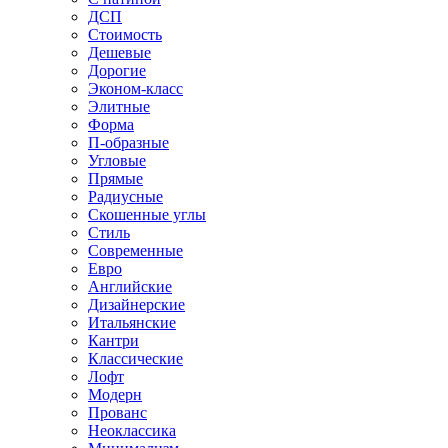
ДСП
Стоимость
Дешевые
Дорогие
Эконом-класс
Элитные
Форма
П-образные
Угловые
Прямые
Радиусные
Скошенные углы
Стиль
Современные
Евро
Английские
Дизайнерские
Итальянские
Кантри
Классические
Лофт
Модерн
Прованс
Неоклассика