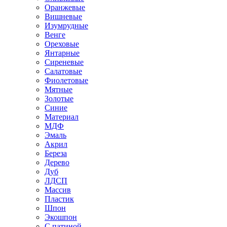
Оранжевые
Вишневые
Изумрудные
Венге
Ореховые
Янтарные
Сиреневые
Салатовые
Фиолетовые
Мятные
Золотые
Синие
Материал
МДФ
Эмаль
Акрил
Береза
Дерево
Дуб
ЛДСП
Массив
Пластик
Шпон
Экошпон
С патиной