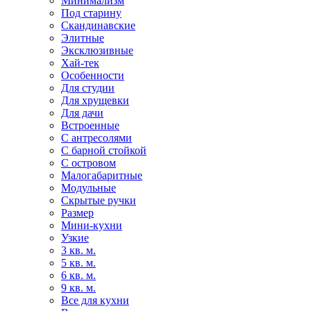
Минимализм
Под старину
Скандинавские
Элитные
Эксклюзивные
Хай-тек
Особенности
Для студии
Для хрущевки
Для дачи
Встроенные
С антресолями
С барной стойкой
С островом
Малогабаритные
Модульные
Скрытые ручки
Размер
Мини-кухни
Узкие
3 кв. м.
5 кв. м.
6 кв. м.
9 кв. м.
Все для кухни