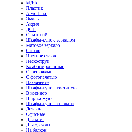
МДФ
Пластик
Alvic Luxe
Эмаль
Акрил
ДСП
С патиной
Шкафы-купе с зеркалом
Матовое зеркало
Стекло
Цветное стекло
Пескоструй
Комбинированные
С витражами
С фотопечатью
Назначение
Шкафы-купе в гостиную
В коридор
В прихожую
Шкафы-купе в спальню
Детские
Офисные
Для книг
Для одежды
На балкон