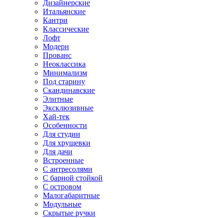
Дизайнерские
Итальянские
Кантри
Классические
Лофт
Модерн
Прованс
Неоклассика
Минимализм
Под старину
Скандинавские
Элитные
Эксклюзивные
Хай-тек
Особенности
Для студии
Для хрущевки
Для дачи
Встроенные
С антресолями
С барной стойкой
С островом
Малогабаритные
Модульные
Скрытые ручки