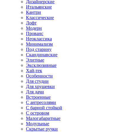
Дизайнерские
Итальянские
Кантри
Классические
Лофт
Модерн
Прованс
Неоклассика
Минимализм
Под старину
Скандинавские
Элитные
Эксклюзивные
Хай-тек
Особенности
Для студии
Для хрущевки
Для дачи
Встроенные
С антресолями
С барной стойкой
С островом
Малогабаритные
Модульные
Скрытые ручки