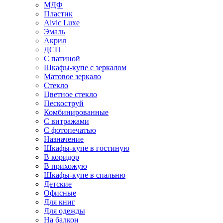
МДФ
Пластик
Alvic Luxe
Эмаль
Акрил
ДСП
С патиной
Шкафы-купе с зеркалом
Матовое зеркало
Стекло
Цветное стекло
Пескоструй
Комбинированные
С витражами
С фотопечатью
Назначение
Шкафы-купе в гостиную
В коридор
В прихожую
Шкафы-купе в спальню
Детские
Офисные
Для книг
Для одежды
На балкон