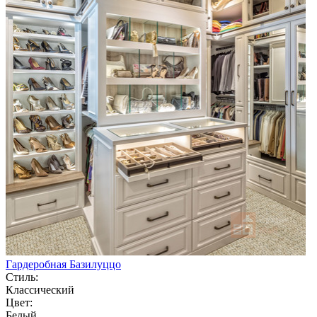
Гардеробная Базилуццо
Стиль:
Классический
Цвет:
Белый