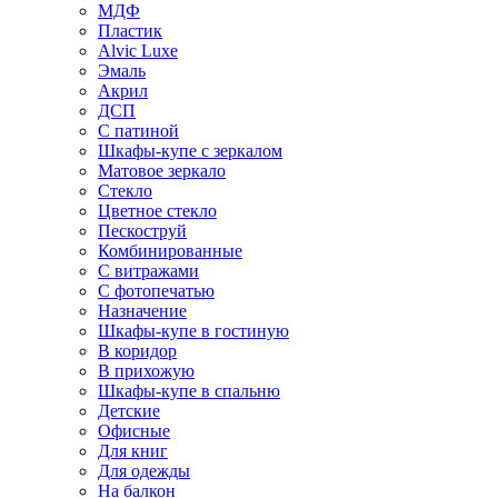
МДФ
Пластик
Alvic Luxe
Эмаль
Акрил
ДСП
С патиной
Шкафы-купе с зеркалом
Матовое зеркало
Стекло
Цветное стекло
Пескоструй
Комбинированные
С витражами
С фотопечатью
Назначение
Шкафы-купе в гостиную
В коридор
В прихожую
Шкафы-купе в спальню
Детские
Офисные
Для книг
Для одежды
На балкон