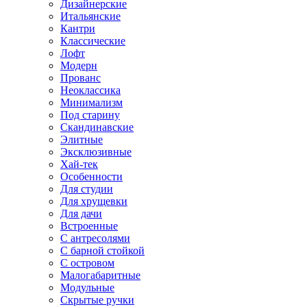
Дизайнерские
Итальянские
Кантри
Классические
Лофт
Модерн
Прованс
Неоклассика
Минимализм
Под старину
Скандинавские
Элитные
Эксклюзивные
Хай-тек
Особенности
Для студии
Для хрущевки
Для дачи
Встроенные
С антресолями
С барной стойкой
С островом
Малогабаритные
Модульные
Скрытые ручки