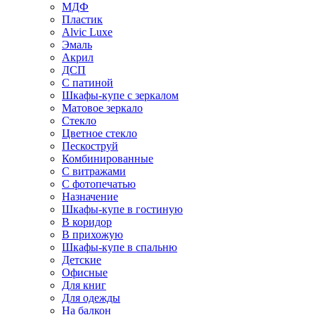
МДФ
Пластик
Alvic Luxe
Эмаль
Акрил
ДСП
С патиной
Шкафы-купе с зеркалом
Матовое зеркало
Стекло
Цветное стекло
Пескоструй
Комбинированные
С витражами
С фотопечатью
Назначение
Шкафы-купе в гостиную
В коридор
В прихожую
Шкафы-купе в спальню
Детские
Офисные
Для книг
Для одежды
На балкон