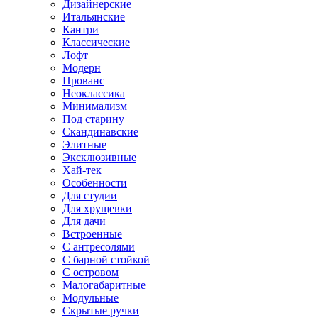
Дизайнерские
Итальянские
Кантри
Классические
Лофт
Модерн
Прованс
Неоклассика
Минимализм
Под старину
Скандинавские
Элитные
Эксклюзивные
Хай-тек
Особенности
Для студии
Для хрущевки
Для дачи
Встроенные
С антресолями
С барной стойкой
С островом
Малогабаритные
Модульные
Скрытые ручки