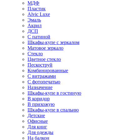
МДФ
Пластик
Alvic Luxe
Эмаль
Акрил
ДСП
С патиной
Шкафы-купе с зеркалом
Матовое зеркало
Стекло
Цветное стекло
Пескоструй
Комбинированные
С витражами
С фотопечатью
Назначение
Шкафы-купе в гостиную
В коридор
В прихожую
Шкафы-купе в спальню
Детские
Офисные
Для книг
Для одежды
На балкон