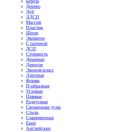
Береза
Дерево
Дуб
ЛДСП
Массив
Пластик
Шпон
Экошпон
С патиной
ДСП
Стоимость
Дешевые
Дорогие
Эконом-класс
Элитные
Форма
П-образные
Угловые
Прямые
Радиусные
Скошенные углы
Стиль
Современные
Евро
Английские