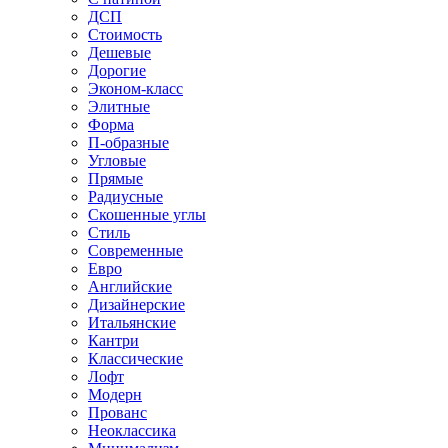
ДСП
Стоимость
Дешевые
Дорогие
Эконом-класс
Элитные
Форма
П-образные
Угловые
Прямые
Радиусные
Скошенные углы
Стиль
Современные
Евро
Английские
Дизайнерские
Итальянские
Кантри
Классические
Лофт
Модерн
Прованс
Неоклассика