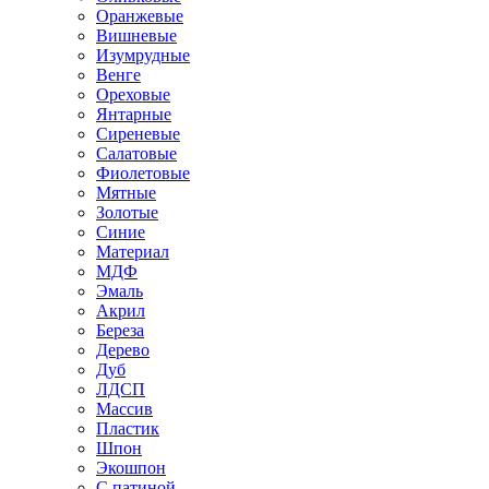
Оранжевые
Вишневые
Изумрудные
Венге
Ореховые
Янтарные
Сиреневые
Салатовые
Фиолетовые
Мятные
Золотые
Синие
Материал
МДФ
Эмаль
Акрил
Береза
Дерево
Дуб
ЛДСП
Массив
Пластик
Шпон
Экошпон
С патиной