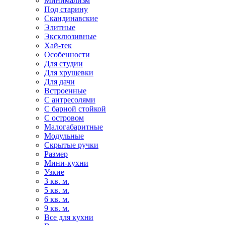
Минимализм
Под старину
Скандинавские
Элитные
Эксклюзивные
Хай-тек
Особенности
Для студии
Для хрущевки
Для дачи
Встроенные
С антресолями
С барной стойкой
С островом
Малогабаритные
Модульные
Скрытые ручки
Размер
Мини-кухни
Узкие
3 кв. м.
5 кв. м.
6 кв. м.
9 кв. м.
Все для кухни