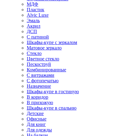
МДФ
Пластик
Alvic Luxe
Эмаль
Акрил
ДСП
С патиной
Шкафы-купе с зеркалом
Матовое зеркало
Стекло
Цветное стекло
Пескоструй
Комбинированные
С витражами
С фотопечатью
Назначение
Шкафы-купе в гостиную
В коридор
В прихожую
Шкафы-купе в спальню
Детские
Офисные
Для книг
Для одежды
На балкон