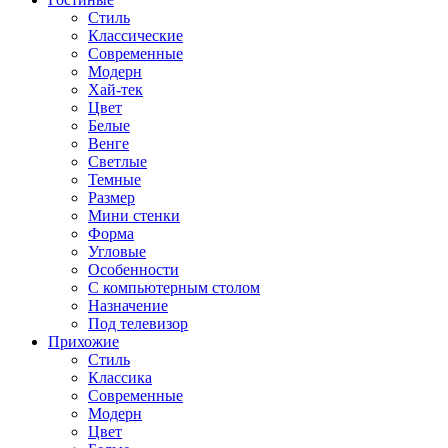
Стиль
Классические
Современные
Модерн
Хай-тек
Цвет
Белые
Венге
Светлые
Темные
Размер
Мини стенки
Форма
Угловые
Особенности
С компьютерным столом
Назначение
Под телевизор
Прихожие
Стиль
Классика
Современные
Модерн
Цвет