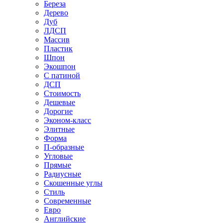
Береза
Дерево
Дуб
ЛДСП
Массив
Пластик
Шпон
Экошпон
С патиной
ДСП
Стоимость
Дешевые
Дорогие
Эконом-класс
Элитные
Форма
П-образные
Угловые
Прямые
Радиусные
Скошенные углы
Стиль
Современные
Евро
Английские