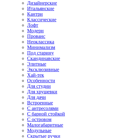
Дизайнерские
Итальянские
Кантри
Классические
Лофт
Модерн
Прованс
Неоклассика
Минимализм
Под старину
Скандинавские
Элитные
Эксклюзивные
Хай-тек
Особенности
Для студии
Для хрущевки
Для дачи
Встроенные
С антресолями
С барной стойкой
С островом
Малогабаритные
Модульные
Скрытые ручки