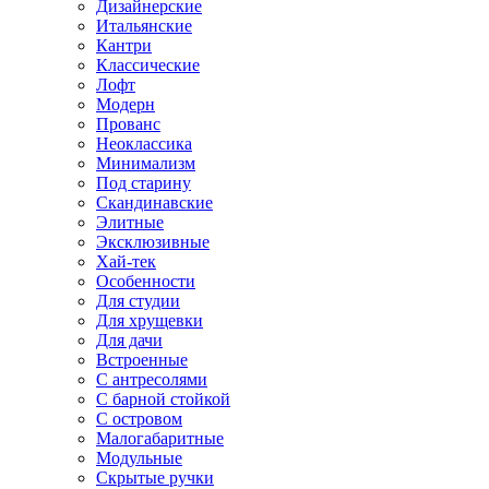
Дизайнерские
Итальянские
Кантри
Классические
Лофт
Модерн
Прованс
Неоклассика
Минимализм
Под старину
Скандинавские
Элитные
Эксклюзивные
Хай-тек
Особенности
Для студии
Для хрущевки
Для дачи
Встроенные
С антресолями
С барной стойкой
С островом
Малогабаритные
Модульные
Скрытые ручки