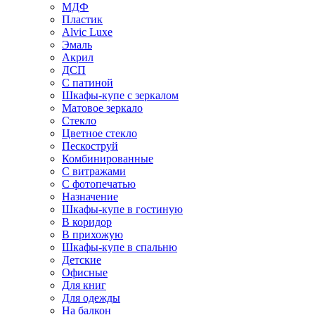
МДФ
Пластик
Alvic Luxe
Эмаль
Акрил
ДСП
С патиной
Шкафы-купе с зеркалом
Матовое зеркало
Стекло
Цветное стекло
Пескоструй
Комбинированные
С витражами
С фотопечатью
Назначение
Шкафы-купе в гостиную
В коридор
В прихожую
Шкафы-купе в спальню
Детские
Офисные
Для книг
Для одежды
На балкон