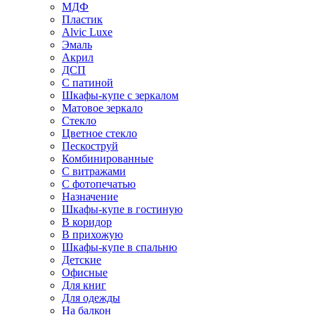
МДФ
Пластик
Alvic Luxe
Эмаль
Акрил
ДСП
С патиной
Шкафы-купе с зеркалом
Матовое зеркало
Стекло
Цветное стекло
Пескоструй
Комбинированные
С витражами
С фотопечатью
Назначение
Шкафы-купе в гостиную
В коридор
В прихожую
Шкафы-купе в спальню
Детские
Офисные
Для книг
Для одежды
На балкон