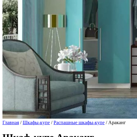
Главная
/
Шкафы-купе
/
Распашные шкафы-купе
/ Араканг