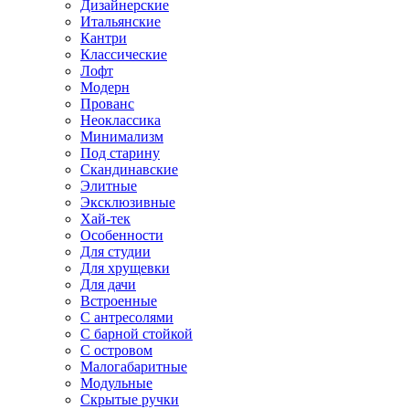
Дизайнерские
Итальянские
Кантри
Классические
Лофт
Модерн
Прованс
Неоклассика
Минимализм
Под старину
Скандинавские
Элитные
Эксклюзивные
Хай-тек
Особенности
Для студии
Для хрущевки
Для дачи
Встроенные
С антресолями
С барной стойкой
С островом
Малогабаритные
Модульные
Скрытые ручки