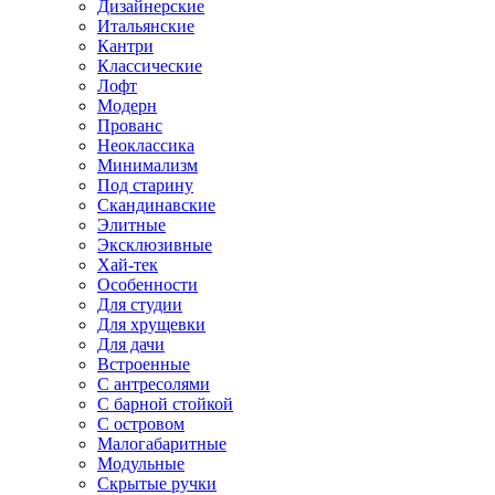
Дизайнерские
Итальянские
Кантри
Классические
Лофт
Модерн
Прованс
Неоклассика
Минимализм
Под старину
Скандинавские
Элитные
Эксклюзивные
Хай-тек
Особенности
Для студии
Для хрущевки
Для дачи
Встроенные
С антресолями
С барной стойкой
С островом
Малогабаритные
Модульные
Скрытые ручки