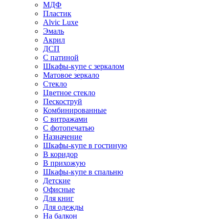
МДФ
Пластик
Alvic Luxe
Эмаль
Акрил
ДСП
С патиной
Шкафы-купе с зеркалом
Матовое зеркало
Стекло
Цветное стекло
Пескоструй
Комбинированные
С витражами
С фотопечатью
Назначение
Шкафы-купе в гостиную
В коридор
В прихожую
Шкафы-купе в спальню
Детские
Офисные
Для книг
Для одежды
На балкон