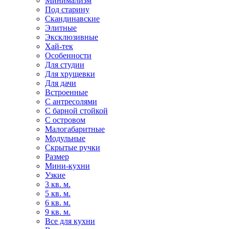
Минимализм
Под старину
Скандинавские
Элитные
Эксклюзивные
Хай-тек
Особенности
Для студии
Для хрущевки
Для дачи
Встроенные
С антресолями
С барной стойкой
С островом
Малогабаритные
Модульные
Скрытые ручки
Размер
Мини-кухни
Узкие
3 кв. м.
5 кв. м.
6 кв. м.
9 кв. м.
Все для кухни