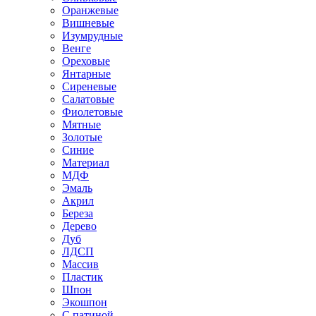
Оранжевые
Вишневые
Изумрудные
Венге
Ореховые
Янтарные
Сиреневые
Салатовые
Фиолетовые
Мятные
Золотые
Синие
Материал
МДФ
Эмаль
Акрил
Береза
Дерево
Дуб
ЛДСП
Массив
Пластик
Шпон
Экошпон
С патиной