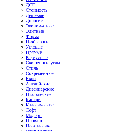
ДСП
Стоимость
Дешевые
Дорогие
Эконом-класс
Элитные
Форма
П-образные
Угловые
Прямые
Радиусные
Скошенные углы
Стиль
Современные
Евро
Английские
Дизайнерские
Итальянские
Кантри
Классические
Лофт
Модерн
Прованс
Неоклассика