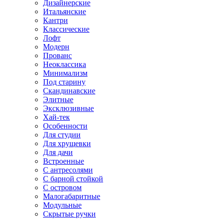
Дизайнерские
Итальянские
Кантри
Классические
Лофт
Модерн
Прованс
Неоклассика
Минимализм
Под старину
Скандинавские
Элитные
Эксклюзивные
Хай-тек
Особенности
Для студии
Для хрущевки
Для дачи
Встроенные
С антресолями
С барной стойкой
С островом
Малогабаритные
Модульные
Скрытые ручки