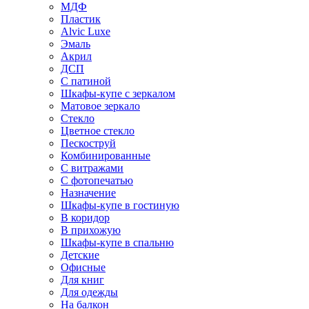
МДФ
Пластик
Alvic Luxe
Эмаль
Акрил
ДСП
С патиной
Шкафы-купе с зеркалом
Матовое зеркало
Стекло
Цветное стекло
Пескоструй
Комбинированные
С витражами
С фотопечатью
Назначение
Шкафы-купе в гостиную
В коридор
В прихожую
Шкафы-купе в спальню
Детские
Офисные
Для книг
Для одежды
На балкон