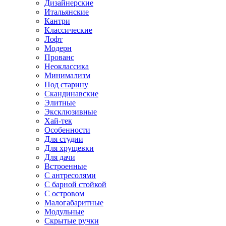
Дизайнерские
Итальянские
Кантри
Классические
Лофт
Модерн
Прованс
Неоклассика
Минимализм
Под старину
Скандинавские
Элитные
Эксклюзивные
Хай-тек
Особенности
Для студии
Для хрущевки
Для дачи
Встроенные
С антресолями
С барной стойкой
С островом
Малогабаритные
Модульные
Скрытые ручки