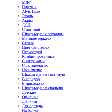
МДФ
Пластик
Alvic Luxe
Эмаль
Акрил
ДСП
С патиной
Шкафы-купе с зеркалом
Матовое зеркало
Стекло
Цветное стекло
Пескоструй
Комбинированные
С витражами
С фотопечатью
Назначение
Шкафы-купе в гостиную
В коридор
В прихожую
Шкафы-купе в спальню
Детские
Офисные
Для книг
Для одежды
На балкон