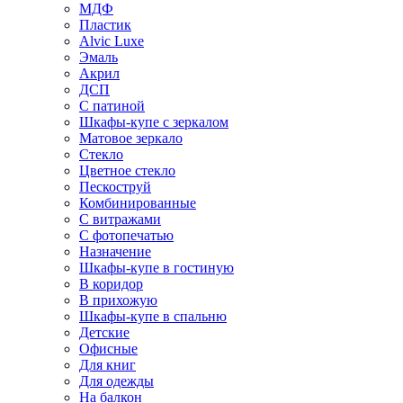
МДФ
Пластик
Alvic Luxe
Эмаль
Акрил
ДСП
С патиной
Шкафы-купе с зеркалом
Матовое зеркало
Стекло
Цветное стекло
Пескоструй
Комбинированные
С витражами
С фотопечатью
Назначение
Шкафы-купе в гостиную
В коридор
В прихожую
Шкафы-купе в спальню
Детские
Офисные
Для книг
Для одежды
На балкон