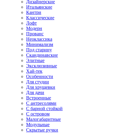
Дизайнерские
Итальянские
Кантри
Классические
Лофт
Модерн
Прованс
Неоклассика
Минимализм
Под старину
Скандинавские
Элитные
Эксклюзивные
Хай-тек
Особенности
Для студии
Для хрущевки
Для дачи
Встроенные
С антресолями
С барной стойкой
С островом
Малогабаритные
Модульные
Скрытые ручки