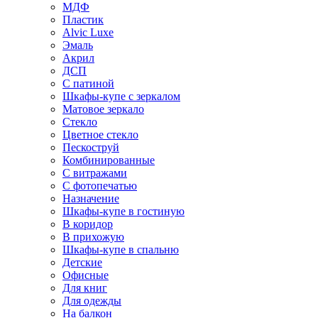
МДФ
Пластик
Alvic Luxe
Эмаль
Акрил
ДСП
С патиной
Шкафы-купе с зеркалом
Матовое зеркало
Стекло
Цветное стекло
Пескоструй
Комбинированные
С витражами
С фотопечатью
Назначение
Шкафы-купе в гостиную
В коридор
В прихожую
Шкафы-купе в спальню
Детские
Офисные
Для книг
Для одежды
На балкон