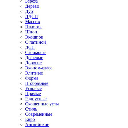
Береза
Дерево
Дуб
ЛДСП
Массив
Пластик
Шпон
Экошпон
С патиной
ДСП
Стоимость
Дешевые
Дорогие
Эконом-класс
Элитные
Форма
П-образные
Угловые
Прямые
Радиусные
Скошенные углы
Стиль
Современные
Евро
Английские