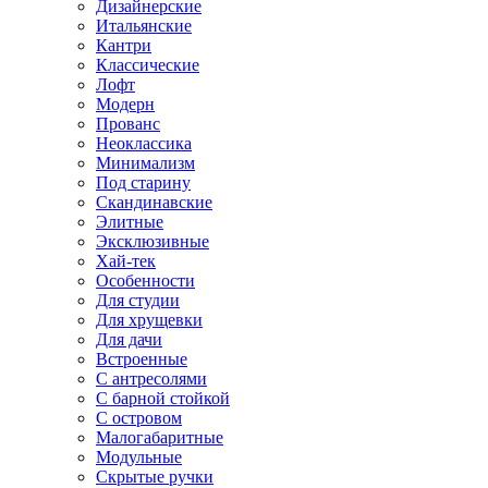
Дизайнерские
Итальянские
Кантри
Классические
Лофт
Модерн
Прованс
Неоклассика
Минимализм
Под старину
Скандинавские
Элитные
Эксклюзивные
Хай-тек
Особенности
Для студии
Для хрущевки
Для дачи
Встроенные
С антресолями
С барной стойкой
С островом
Малогабаритные
Модульные
Скрытые ручки