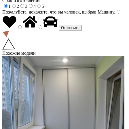
Срок изготовления
1
2
3
4
5
Пожалуйста, докажите, что вы человек, выбрав
Машину
.
Похожие модели