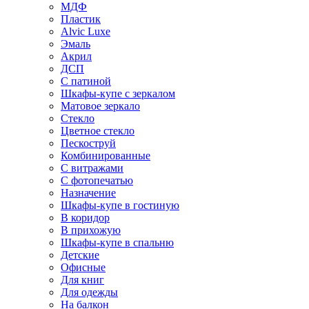
МДФ
Пластик
Alvic Luxe
Эмаль
Акрил
ДСП
С патиной
Шкафы-купе с зеркалом
Матовое зеркало
Стекло
Цветное стекло
Пескоструй
Комбинированные
С витражами
С фотопечатью
Назначение
Шкафы-купе в гостиную
В коридор
В прихожую
Шкафы-купе в спальню
Детские
Офисные
Для книг
Для одежды
На балкон