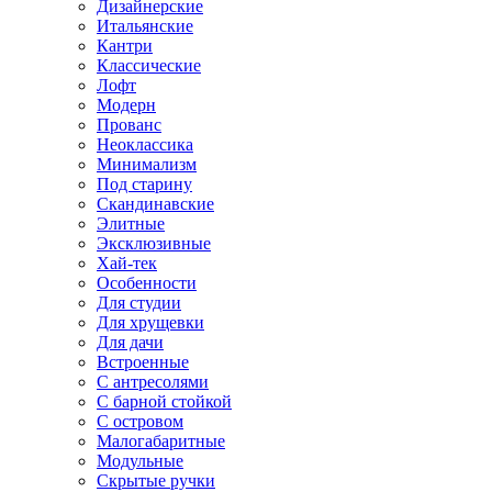
Дизайнерские
Итальянские
Кантри
Классические
Лофт
Модерн
Прованс
Неоклассика
Минимализм
Под старину
Скандинавские
Элитные
Эксклюзивные
Хай-тек
Особенности
Для студии
Для хрущевки
Для дачи
Встроенные
С антресолями
С барной стойкой
С островом
Малогабаритные
Модульные
Скрытые ручки