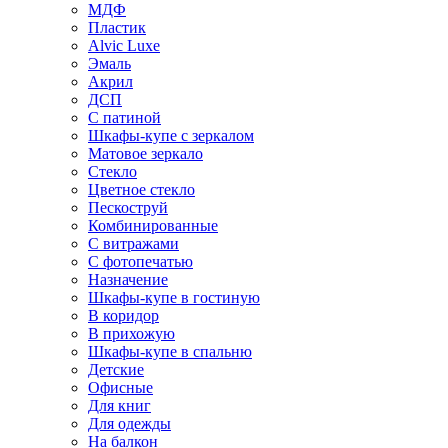
МДФ
Пластик
Alvic Luxe
Эмаль
Акрил
ДСП
С патиной
Шкафы-купе с зеркалом
Матовое зеркало
Стекло
Цветное стекло
Пескоструй
Комбинированные
С витражами
С фотопечатью
Назначение
Шкафы-купе в гостиную
В коридор
В прихожую
Шкафы-купе в спальню
Детские
Офисные
Для книг
Для одежды
На балкон