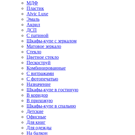
МДФ
Пластик
Alvic Luxe
Эмаль
Акрил
ДСП
С патиной
Шкафы-купе с зеркалом
Матовое зеркало
Стекло
Цветное стекло
Пескоструй
Комбинированные
С витражами
С фотопечатью
Назначение
Шкафы-купе в гостиную
В коридор
В прихожую
Шкафы-купе в спальню
Детские
Офисные
Для книг
Для одежды
На балкон