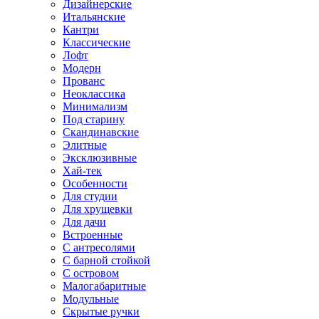
Дизайнерские
Итальянские
Кантри
Классические
Лофт
Модерн
Прованс
Неоклассика
Минимализм
Под старину
Скандинавские
Элитные
Эксклюзивные
Хай-тек
Особенности
Для студии
Для хрущевки
Для дачи
Встроенные
С антресолями
С барной стойкой
С островом
Малогабаритные
Модульные
Скрытые ручки