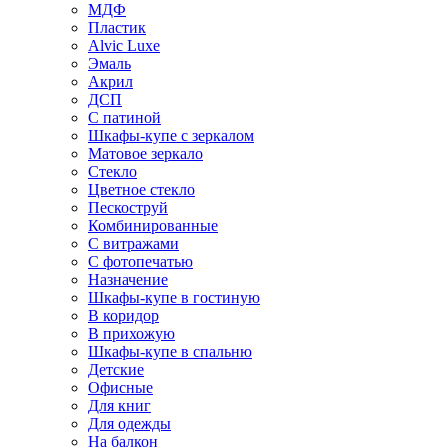
МДФ
Пластик
Alvic Luxe
Эмаль
Акрил
ДСП
С патиной
Шкафы-купе с зеркалом
Матовое зеркало
Стекло
Цветное стекло
Пескоструй
Комбинированные
С витражами
С фотопечатью
Назначение
Шкафы-купе в гостиную
В коридор
В прихожую
Шкафы-купе в спальню
Детские
Офисные
Для книг
Для одежды
На балкон