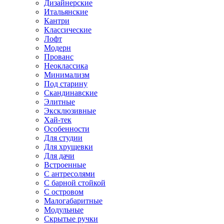
Дизайнерские
Итальянские
Кантри
Классические
Лофт
Модерн
Прованс
Неоклассика
Минимализм
Под старину
Скандинавские
Элитные
Эксклюзивные
Хай-тек
Особенности
Для студии
Для хрущевки
Для дачи
Встроенные
С антресолями
С барной стойкой
С островом
Малогабаритные
Модульные
Скрытые ручки