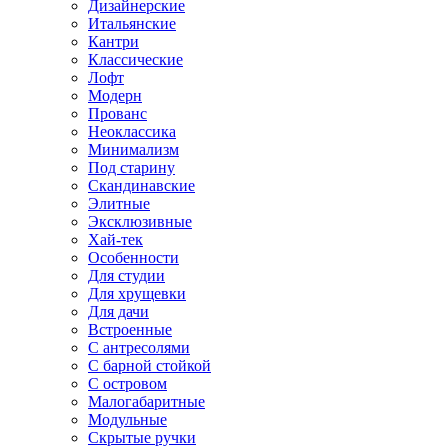
Дизайнерские
Итальянские
Кантри
Классические
Лофт
Модерн
Прованс
Неоклассика
Минимализм
Под старину
Скандинавские
Элитные
Эксклюзивные
Хай-тек
Особенности
Для студии
Для хрущевки
Для дачи
Встроенные
С антресолями
С барной стойкой
С островом
Малогабаритные
Модульные
Скрытые ручки