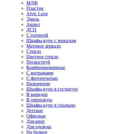
МДФ
Пластик
Alvic Luxe
Эмаль
Акрил
ДСП
С патиной
Шкафы-купе с зеркалом
Матовое зеркало
Стекло
Цветное стекло
Пескоструй
Комбинированные
С витражами
С фотопечатью
Назначение
Шкафы-купе в гостиную
В коридор
В прихожую
Шкафы-купе в спальню
Детские
Офисные
Для книг
Для одежды
На балкон