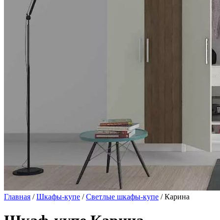
Главная
/
Шкафы-купе
/
Светлые шкафы-купе
/ Карина