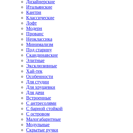
Дизайнерские
Итальянские
Кантри
Классические
Лофт
Модерн
Прованс
Неоклассика
Минимализм
Под старину
Скандинавские
Элитные
Эксклюзивные
Хай-тек
Особенности
Для студии
Для хрущевки
Для дачи
Встроенные
С антресолями
С барной стойкой
С островом
Малогабаритные
Модульные
Скрытые ручки