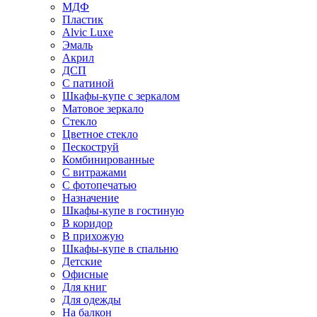
МДФ
Пластик
Alvic Luxe
Эмаль
Акрил
ДСП
С патиной
Шкафы-купе с зеркалом
Матовое зеркало
Стекло
Цветное стекло
Пескоструй
Комбинированные
С витражами
С фотопечатью
Назначение
Шкафы-купе в гостиную
В коридор
В прихожую
Шкафы-купе в спальню
Детские
Офисные
Для книг
Для одежды
На балкон