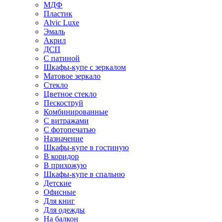
МДФ
Пластик
Alvic Luxe
Эмаль
Акрил
ДСП
С патиной
Шкафы-купе с зеркалом
Матовое зеркало
Стекло
Цветное стекло
Пескоструй
Комбинированные
С витражами
С фотопечатью
Назначение
Шкафы-купе в гостиную
В коридор
В прихожую
Шкафы-купе в спальню
Детские
Офисные
Для книг
Для одежды
На балкон