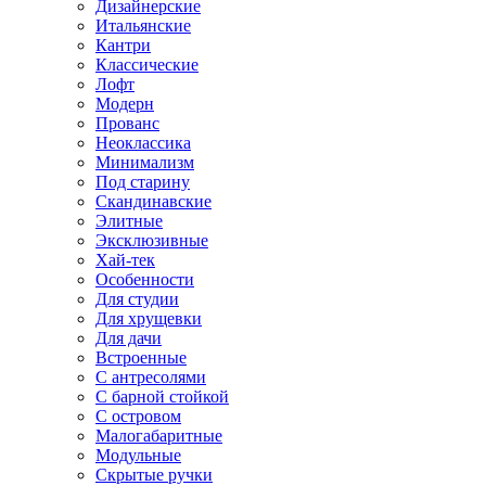
Дизайнерские
Итальянские
Кантри
Классические
Лофт
Модерн
Прованс
Неоклассика
Минимализм
Под старину
Скандинавские
Элитные
Эксклюзивные
Хай-тек
Особенности
Для студии
Для хрущевки
Для дачи
Встроенные
С антресолями
С барной стойкой
С островом
Малогабаритные
Модульные
Скрытые ручки