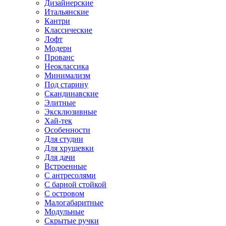
Дизайнерские
Итальянские
Кантри
Классические
Лофт
Модерн
Прованс
Неоклассика
Минимализм
Под старину
Скандинавские
Элитные
Эксклюзивные
Хай-тек
Особенности
Для студии
Для хрущевки
Для дачи
Встроенные
С антресолями
С барной стойкой
С островом
Малогабаритные
Модульные
Скрытые ручки