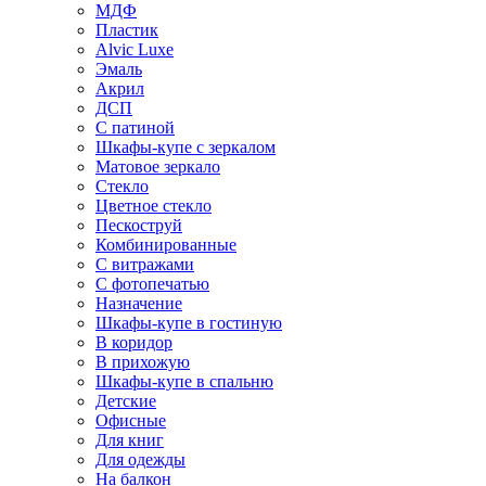
МДФ
Пластик
Alvic Luxe
Эмаль
Акрил
ДСП
С патиной
Шкафы-купе с зеркалом
Матовое зеркало
Стекло
Цветное стекло
Пескоструй
Комбинированные
С витражами
С фотопечатью
Назначение
Шкафы-купе в гостиную
В коридор
В прихожую
Шкафы-купе в спальню
Детские
Офисные
Для книг
Для одежды
На балкон