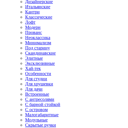
Дизайнерские
Итальянские
Кантри
Классические
Лофт
Модерн
Прованс
Неоклассика
Минимализм
Под старину
Скандинавские
Элитные
Эксклюзивные
Хай-тек
Особенности
Для студии
Для хрущевки
Для дачи
Встроенные
С антресолями
С барной стойкой
С островом
Малогабаритные
Модульные
Скрытые ручки