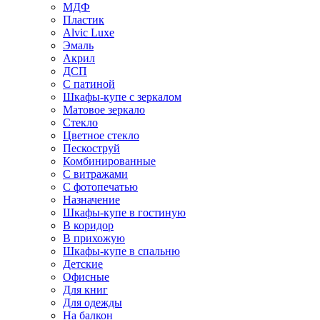
МДФ
Пластик
Alvic Luxe
Эмаль
Акрил
ДСП
С патиной
Шкафы-купе с зеркалом
Матовое зеркало
Стекло
Цветное стекло
Пескоструй
Комбинированные
С витражами
С фотопечатью
Назначение
Шкафы-купе в гостиную
В коридор
В прихожую
Шкафы-купе в спальню
Детские
Офисные
Для книг
Для одежды
На балкон