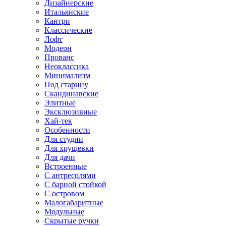
Дизайнерские
Итальянские
Кантри
Классические
Лофт
Модерн
Прованс
Неоклассика
Минимализм
Под старину
Скандинавские
Элитные
Эксклюзивные
Хай-тек
Особенности
Для студии
Для хрущевки
Для дачи
Встроенные
С антресолями
С барной стойкой
С островом
Малогабаритные
Модульные
Скрытые ручки