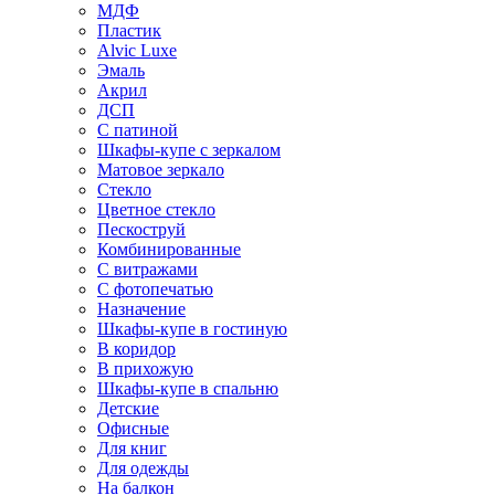
МДФ
Пластик
Alvic Luxe
Эмаль
Акрил
ДСП
С патиной
Шкафы-купе с зеркалом
Матовое зеркало
Стекло
Цветное стекло
Пескоструй
Комбинированные
С витражами
С фотопечатью
Назначение
Шкафы-купе в гостиную
В коридор
В прихожую
Шкафы-купе в спальню
Детские
Офисные
Для книг
Для одежды
На балкон