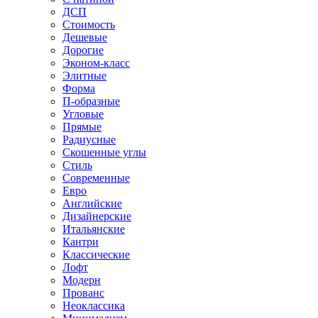
ДСП
Стоимость
Дешевые
Дорогие
Эконом-класс
Элитные
Форма
П-образные
Угловые
Прямые
Радиусные
Скошенные углы
Стиль
Современные
Евро
Английские
Дизайнерские
Итальянские
Кантри
Классические
Лофт
Модерн
Прованс
Неоклассика