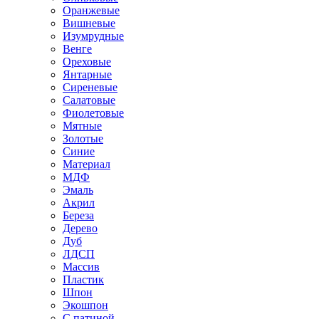
Оранжевые
Вишневые
Изумрудные
Венге
Ореховые
Янтарные
Сиреневые
Салатовые
Фиолетовые
Мятные
Золотые
Синие
Материал
МДФ
Эмаль
Акрил
Береза
Дерево
Дуб
ЛДСП
Массив
Пластик
Шпон
Экошпон
С патиной