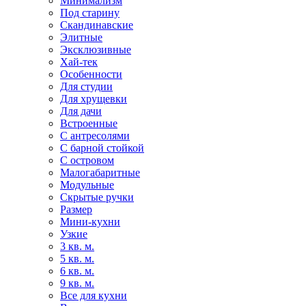
Минимализм
Под старину
Скандинавские
Элитные
Эксклюзивные
Хай-тек
Особенности
Для студии
Для хрущевки
Для дачи
Встроенные
С антресолями
С барной стойкой
С островом
Малогабаритные
Модульные
Скрытые ручки
Размер
Мини-кухни
Узкие
3 кв. м.
5 кв. м.
6 кв. м.
9 кв. м.
Все для кухни