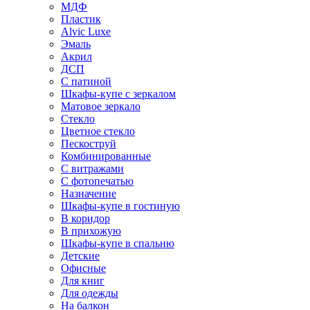
МДФ
Пластик
Alvic Luxe
Эмаль
Акрил
ДСП
С патиной
Шкафы-купе с зеркалом
Матовое зеркало
Стекло
Цветное стекло
Пескоструй
Комбинированные
С витражами
С фотопечатью
Назначение
Шкафы-купе в гостиную
В коридор
В прихожую
Шкафы-купе в спальню
Детские
Офисные
Для книг
Для одежды
На балкон