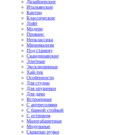
Дизайнерские
Итальянские
Кантри
Классические
Лофт
Модерн
Прованс
Неоклассика
Минимализм
Под старину
Скандинавские
Элитные
Эксклюзивные
Хай-тек
Особенности
Для студии
Для хрущевки
Для дачи
Встроенные
С антресолями
С барной стойкой
С островом
Малогабаритные
Модульные
Скрытые ручки