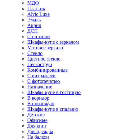
МДФ
Пластик
Alvic Luxe
Эмаль
Акрил
ДСП
С патиной
Шкафы-купе с зеркалом
Матовое зеркало
Стекло
Цветное стекло
Пескоструй
Комбинированные
С витражами
С фотопечатью
Назначение
Шкафы-купе в гостиную
В коридор
В прихожую
Шкафы-купе в спальню
Детские
Офисные
Для книг
Для одежды
На балкон