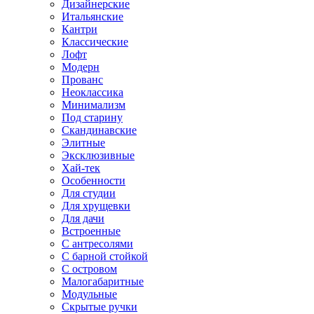
Дизайнерские
Итальянские
Кантри
Классические
Лофт
Модерн
Прованс
Неоклассика
Минимализм
Под старину
Скандинавские
Элитные
Эксклюзивные
Хай-тек
Особенности
Для студии
Для хрущевки
Для дачи
Встроенные
С антресолями
С барной стойкой
С островом
Малогабаритные
Модульные
Скрытые ручки