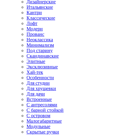
Дизайнерские
Итальянские
Кантри
Классические
Лофт
Модерн
Прованс
Неоклассика
Минимализм
Под старину
Скандинавские
Элитные
Эксклюзивные
Хай-тек
Особенности
Для студии
Для хрущевки
Для дачи
Встроенные
С антресолями
С барной стойкой
С островом
Малогабаритные
Модульные
Скрытые ручки