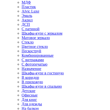
МДФ
Пластик
Alvic Luxe
Эмаль
Акрил
ДСП
С патиной
Шкафы-купе с зеркалом
Матовое зеркало
Стекло
Цветное стекло
Пескоструй
Комбинированные
С витражами
С фотопечатью
Назначение
Шкафы-купе в гостиную
В коридор
В прихожую
Шкафы-купе в спальню
Детские
Офисные
Для книг
Для одежды
На балкон