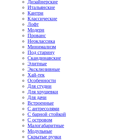
Дизайнерские
Итальянские
Кантри
Классические
Лофт
Модерн
Прованс
Неоклассика
Минимализм
Под старину
Скандинавские
Элитные
Эксклюзивные
Хай-тек
Особенности
Для студии
Для хрущевки
Для дачи
Встроенные
С антресолями
С барной стойкой
С островом
Малогабаритные
Модульные
Скрытые ручки