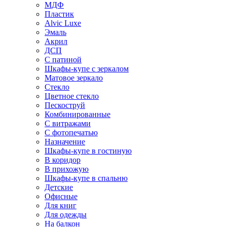
МДФ
Пластик
Alvic Luxe
Эмаль
Акрил
ДСП
С патиной
Шкафы-купе с зеркалом
Матовое зеркало
Стекло
Цветное стекло
Пескоструй
Комбинированные
С витражами
С фотопечатью
Назначение
Шкафы-купе в гостиную
В коридор
В прихожую
Шкафы-купе в спальню
Детские
Офисные
Для книг
Для одежды
На балкон