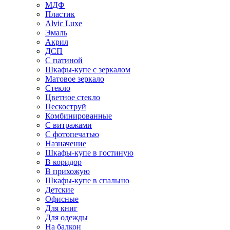
МДФ
Пластик
Alvic Luxe
Эмаль
Акрил
ДСП
С патиной
Шкафы-купе с зеркалом
Матовое зеркало
Стекло
Цветное стекло
Пескоструй
Комбинированные
С витражами
С фотопечатью
Назначение
Шкафы-купе в гостиную
В коридор
В прихожую
Шкафы-купе в спальню
Детские
Офисные
Для книг
Для одежды
На балкон