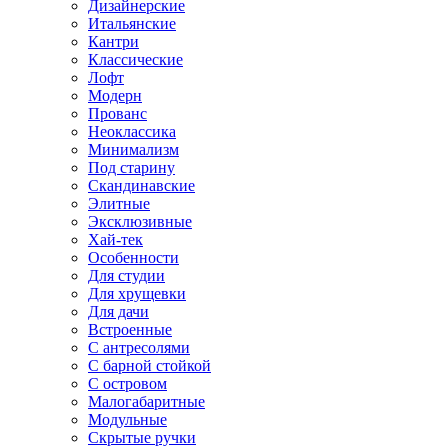
Дизайнерские
Итальянские
Кантри
Классические
Лофт
Модерн
Прованс
Неоклассика
Минимализм
Под старину
Скандинавские
Элитные
Эксклюзивные
Хай-тек
Особенности
Для студии
Для хрущевки
Для дачи
Встроенные
С антресолями
С барной стойкой
С островом
Малогабаритные
Модульные
Скрытые ручки