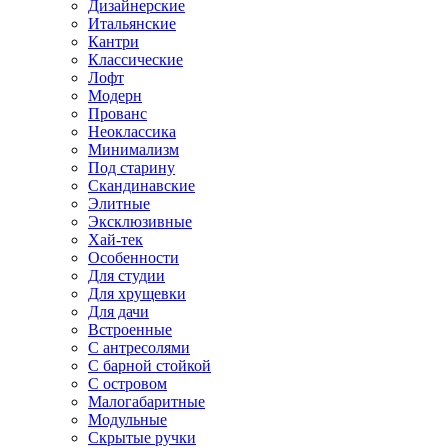
Дизайнерские
Итальянские
Кантри
Классические
Лофт
Модерн
Прованс
Неоклассика
Минимализм
Под старину
Скандинавские
Элитные
Эксклюзивные
Хай-тек
Особенности
Для студии
Для хрущевки
Для дачи
Встроенные
С антресолями
С барной стойкой
С островом
Малогабаритные
Модульные
Скрытые ручки