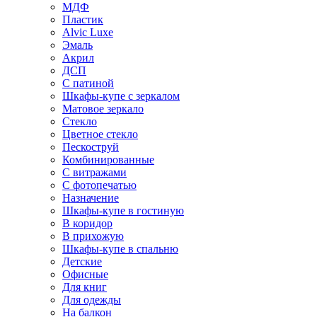
МДФ
Пластик
Alvic Luxe
Эмаль
Акрил
ДСП
С патиной
Шкафы-купе с зеркалом
Матовое зеркало
Стекло
Цветное стекло
Пескоструй
Комбинированные
С витражами
С фотопечатью
Назначение
Шкафы-купе в гостиную
В коридор
В прихожую
Шкафы-купе в спальню
Детские
Офисные
Для книг
Для одежды
На балкон