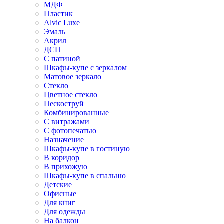
МДФ
Пластик
Alvic Luxe
Эмаль
Акрил
ДСП
С патиной
Шкафы-купе с зеркалом
Матовое зеркало
Стекло
Цветное стекло
Пескоструй
Комбинированные
С витражами
С фотопечатью
Назначение
Шкафы-купе в гостиную
В коридор
В прихожую
Шкафы-купе в спальню
Детские
Офисные
Для книг
Для одежды
На балкон