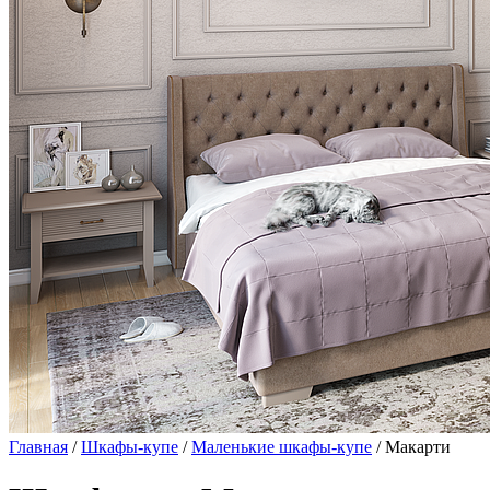
Главная
/
Шкафы-купе
/
Маленькие шкафы-купе
/ Макарти