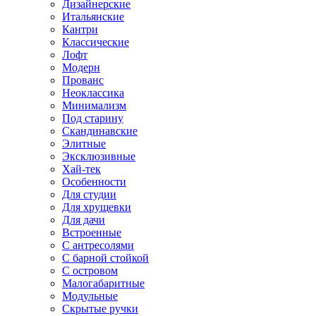
Дизайнерские
Итальянские
Кантри
Классические
Лофт
Модерн
Прованс
Неоклассика
Минимализм
Под старину
Скандинавские
Элитные
Эксклюзивные
Хай-тек
Особенности
Для студии
Для хрущевки
Для дачи
Встроенные
С антресолями
С барной стойкой
С островом
Малогабаритные
Модульные
Скрытые ручки