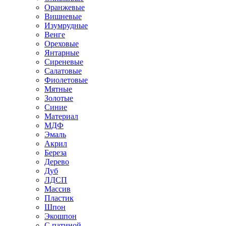
Оранжевые
Вишневые
Изумрудные
Венге
Ореховые
Янтарные
Сиреневые
Салатовые
Фиолетовые
Мятные
Золотые
Синие
Материал
МДФ
Эмаль
Акрил
Береза
Дерево
Дуб
ЛДСП
Массив
Пластик
Шпон
Экошпон
С патиной