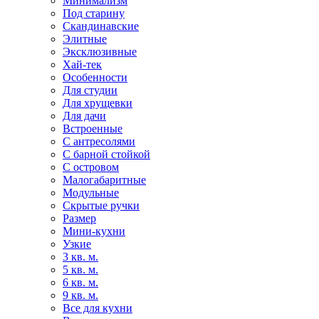
Минимализм
Под старину
Скандинавские
Элитные
Эксклюзивные
Хай-тек
Особенности
Для студии
Для хрущевки
Для дачи
Встроенные
С антресолями
С барной стойкой
С островом
Малогабаритные
Модульные
Скрытые ручки
Размер
Мини-кухни
Узкие
3 кв. м.
5 кв. м.
6 кв. м.
9 кв. м.
Все для кухни