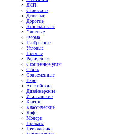
ДСП
Стоимость
Дешевые
Дорогие
Эконом-класс
Элитные
Форма
П-образные
Угловые
Прямые
Радиусные
Скошенные углы
Стиль
Современные
Евро
Английские
Дизайнерские
Итальянские
Кантри
Классические
Лофт
Модерн
Прованс
Неоклассика